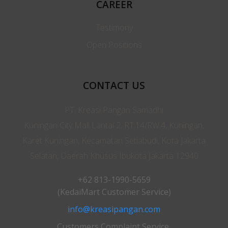
CAREER
Testimony
Open Positions
CONTACT US
PT. Kreasi Pangan Samadhi
Kuningan City Mall Lantai 2, RT.14/RW.4, Kuningan,
Karet Kuningan, Kecamatan Setiabudi, Kota Jakarta
Selatan, Daerah Khusus Ibukota Jakarta 12940
+62 813-1990-5659
(KedaiMart Customer Service)
info@kreasipangan.com
Customers Complaint Service,