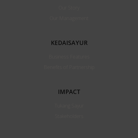
Our Story
Our Management
KEDAISAYUR
Business Features
Benefits of Partnership
IMPACT
Tukang Sayur
Stakeholders