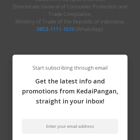
Directorate General of Consumer Protection and
Trade Compliance,
Ministry of Trade of the Republic of Indonesia,
0853-1111-1010
(WhatsApp)
Start subscribing through email
Get the latest info and
promotions from KedaiPangan,
straight in your inbox!