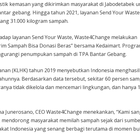
ik kemasan yang dikirimkan masyarakat di Jabodetabek u
ar gebang. Hingga tahun 2021, layanan Send Your Waste 
ng 31.000 kilogram sampah.
hadap layanan Send Your Waste, Waste4Change melakukan
rim Sampah Bisa Donasi Beras” bersama Kedaimart. Progra
ngurangi penumpukan sampah di TPA Bantar Gebang.
anan (KLHK) tahun 2019 menyebutkan Indonesia menghasi
tahunnya. Berdasarkan data tersebut, sekitar 60 persen sa
ranya tidak dikelola dan mencemari lingkungan, dan hanya 
na Junerosano, CEO Waste4Change menekankan, “Kami san
uk mendorong masyarakat memilah sampah sejak dari sumbe
akat Indonesia yang senang berbagi terutama di momen bu