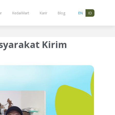
r
KedaiMart
Karir
Blog
EN
ID
yarakat Kirim