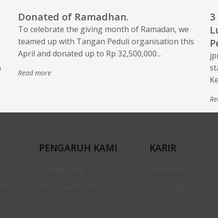
Donated of Ramadhan.
3
L
To celebrate the giving month of Ramadan, we
teamed up with Tangan Peduli organisation this
P
April and donated up to Rp 32,500,000...
jp
a
st
Read more
Ke
Re
PENGARUH KAMI
KARIR
Tukang Sayur
Testimoni
an
Para Stakeholder
Lowongan