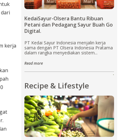
ntuk
dari
KedaiSayur-Olsera Bantu Ribuan
Petani dan Pedagang Sayur Buah Go
Digital.
PT Kedai Sayur Indonesia menjalin kerja
m kerja
sama dengan PT Olsera Indonesia Pratama
dalam rangka menyediakan sistem...
Read more
lkan
.
mpah
Recipe & Lifestyle
10
gat
r.
lan