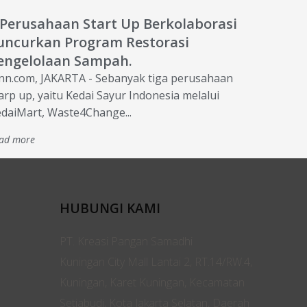
 Perusahaan Start Up Berkolaborasi
uncurkan Program Restorasi
engelolaan Sampah.
nn.com, JAKARTA - Sebanyak tiga perusahaan
arp up, yaitu Kedai Sayur Indonesia melalui
daiMart, Waste4Change...
ad more
HUBUNGI KAMI
PT. Kreasi Pangan Samadhi
Kuningan City Mall Lantai 2, RT.14/RW.4,
Kuningan, Karet Kuningan, Kecamatan
Setiabudi, Kota Jakarta Selatan, Daerah