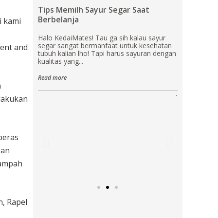
Tips Memilh Sayur Segar Saat
Berbelanja
i kami
Halo KedaiMates! Tau ga sih kalau sayur
segar sangat bermanfaat untuk kesehatan
ent and
tubuh kalian lho! Tapi harus sayuran dengan
kualitas yang...
Read more
n
.
lakukan
beras
kan
sampah
, Rapel