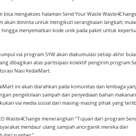
im bisa mengakses halaman Send Your Waste Waste4Chang
rim akan diminta untuk mengikuti serangkaian langkah; mulai
n, hingga menyematkan kode unik pada paket untuk keperl
umpul via program SYW akan diakumulasi setiap akhir bula
ang dibagikan atas partisipasi kolektif pengirim program S
orasi Nasi KedaiMart.
aiMart ini akan diarahkan pada komunitas dan lembaga yan
engan pengelolaan sampah dan penyediaan bahan makanan
kukan via media sosial dari masing-masing pihak yang terlib
 CEO Waste4Change menerangkan “Tujuan dari program Sen
syarakat mendaur ulang sampah anorganik mereka dan
 dari sumber.”