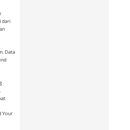
e
 dari
uan
n. Data
end
g
.
at.
d Your