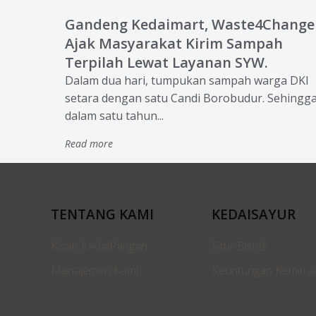
Gandeng Kedaimart, Waste4Change
Ajak Masyarakat Kirim Sampah
Terpilah Lewat Layanan SYW.
Dalam dua hari, tumpukan sampah warga DKI
setara dengan satu Candi Borobudur. Sehingg
dalam satu tahun...
Read more
TENTANG KAMI
KEDAISAYUR
Kisah KedaiPangan
Fitur Bisnis
Manajemen Kami
Keuntungan Kemitra